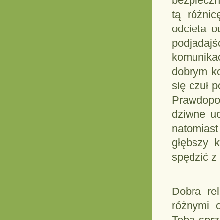
bezpieczn
tą różni
odcieta o
podjadaj
komunika
dobrym ko
się czuł 
Prawdopo
dziwne uc
natomiast
głębszy 
spędzić z
Dobra re
różnymi 
Tobą sprz