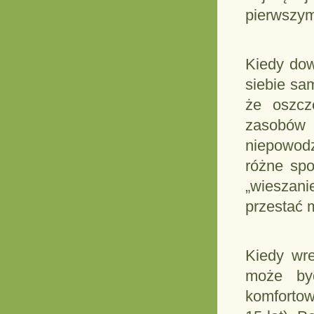
pierwszym
Kiedy dow
siebie sa
że oszcz
zasobów
niepowodz
różne spo
„wieszani
przestać 
Kiedy wre
może być
komfortow