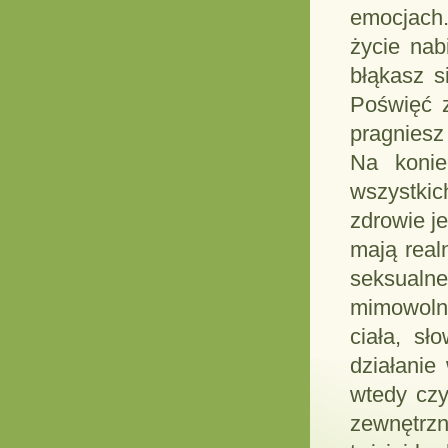
emocjach
życie nab
błąkasz s
Poświęć 
pragniesz 
Na konie
wszystkic
zdrowie j
mają real
seksualn
mimowolni
ciała, sł
działanie
wtedy czy
zewnętrzn