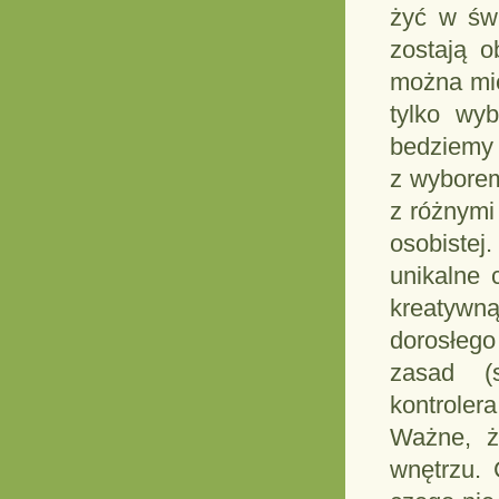
żyć w świ
zostają o
można mie
tylko wy
bedziemy 
z wyborem
z różnymi
osobistej
unikalne 
kreatywn
dorosłego
zasad (s
kontrolera
Ważne, ż
wnętrzu. 