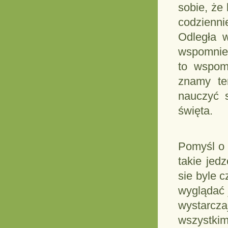
sobie, że 
codzienni
Odległa 
wspomnien
to wspom
znamy ten
nauczyć s
święta.
Pomyśl o 
takie jed
sie byle 
wyglądać 
wystarcz
wszystk