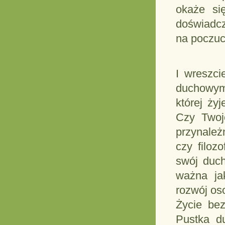
okaże si
doświadcz
na poczuc
I wreszci
duchowym.
której ży
Czy Twoj
przynależ
czy filoz
swój duc
ważna ja
rozwój os
Życie bez
Pustka d