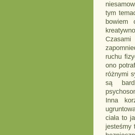
niesamowi
tym temac
bowiem o
kreatywno
Czasami 
zapomnieć
ruchu fiz
ono potra
różnymi s
są bard
psychosom
Inna kor
ugruntow
ciała to 
jesteśmy t