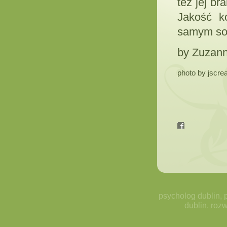
też jej br
Jakość k
samym so
by Zuzann
photo by jscre
psycholog dublin, 
dublin, rozw