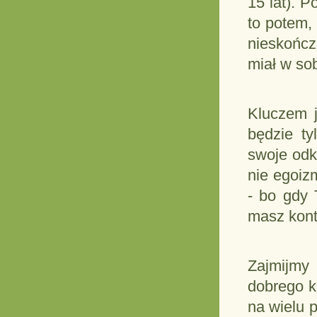
15 lat). P
to potem,
nieskończ
miał w so
Kluczem j
będzie ty
swoje odk
nie egoiz
- bo gdy 
masz kont
Zajmijmy 
dobrego k
na wielu 