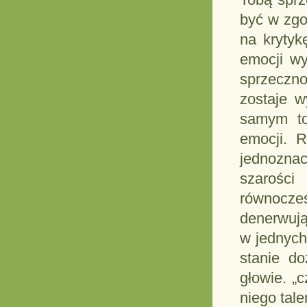
być w zgo
na krytyk
emocji wy
sprzeczno
zostaje w
samym to
emocji. 
jednoznac
szarośc
równocze
denerwują
w jednych
stanie d
głowie. „
niego tal