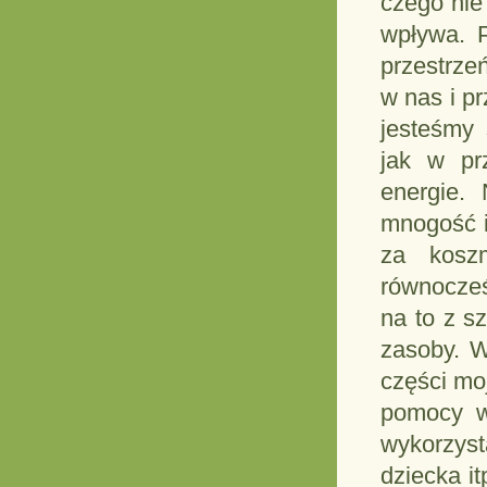
czego nie
wpływa. P
przestrze
w nas i p
jesteśmy
jak w pr
energie.
mnogość i
za kosz
równocześ
na to z s
zasoby. W
części mo
pomocy w
wykorzyst
dziecka i